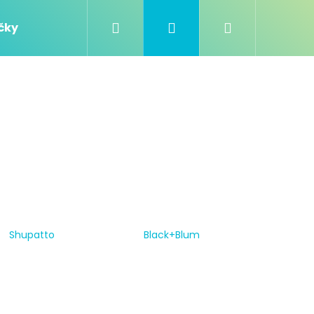
Hledat
Přihlášení
Nákupní
čky
košík
Shupatto
Black+Blum
Následující