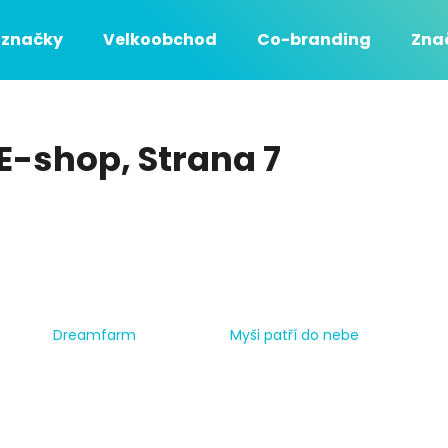
 značky
Velkoobchod
Co-branding
Zna
Co potřebujete najít?
E-shop
, Strana 7
HLEDAT
Doporučujeme
Dreamfarm
Myši patří do nebe