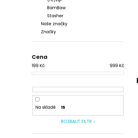
BEZODPADOVÝ PRACÍ PRÁŠEK TRU
l
EARTH - VŮNĚ ČERSTVÝ LEN
BamBaw
349 Kč
Stasher
Naše značky
Značky
Cena
199
Kč
999
Kč
Na skladě
15
ROZBALIT FILTR