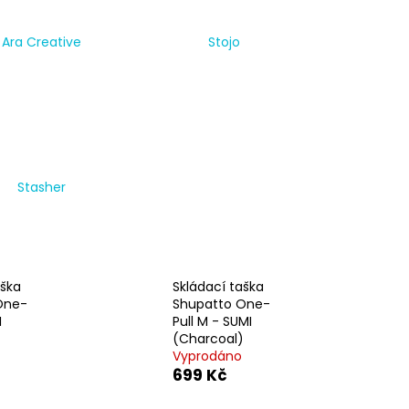
A SHUPATTO ONE-PULL
T)
Ara Creative
Stojo
Stasher
aška
Skládací taška
One-
Shupatto One-
I
Pull M - SUMI
(Charcoal)
Vyprodáno
699 Kč