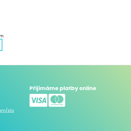
em
Přijímáme platby online
com/sto