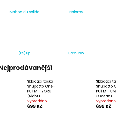
STOJO SKLÁDACÍ KELÍMEK JUNIOR,
SKLÁDACÍ TAŠK
237ML
M - YORU (NIGH
Maison du solide
Naiomy
399 Kč
699 Kč
(re)zip
BamBaw
Nejprodávanější
Skládací taška
Skládací t
Shupatto One-
Shupatto 
Pull M - YORU
Pull M - UM
(Night)
(Ocean)
Vyprodáno
Vyprodáno
699 Kč
699 Kč