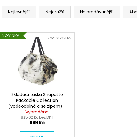
Ř
a
Nejlevnější
Nejdražší
Nejprodávanější
Ab
z
e
V
n
NOVINKA
ý
Kód:
S502HW
í
p
p
i
r
s
o
p
d
r
u
o
k
d
Skládací taška Shupatto
t
Packable Collection
u
(voděodolná a se zipem) -
ů
k
White Birch
Vyprodáno
t
825,62 Kč bez DPH
999 Kč
ů