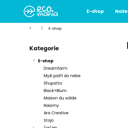
K
Přejít
na
o
E-shop
Naše
obsah
Zpět
Zpět
š
do
do
í
Domů
E-shop
k
obchodu
obchodu
P
o
Kategorie
Přeskočit
s
kategorie
t
E-shop
r
Dreamfarm
a
Myši patří do nebe
n
Shupatto
n
Black+Blum
í
Maison du solide
p
Naiomy
a
Ara Creative
n
Stojo
e
(re)zip