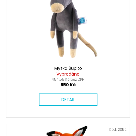
č
u
s
u
k
p
j
t
r
e
ů
o
m
e
d
u
k
SKLÁDACÍ
TAŠKA
t
SHUPATTO
ů
ONE-
Myška Šupito
PULL
Vyprodáno
M
454,55 Kč bez DPH
-
550 Kč
UMI
(OCEAN)
DETAIL
699
Kč
Kód:
2352