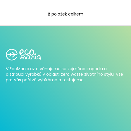
2
položek celkem
O
v
l
á
Z
d
á
a
p
c
í
a
p
V EcoMania.cz a věnujeme se zejména importu a
t
r
distribuci výrobků v oblasti zero waste životního stylu. Vše
í
pro Vás pečlivě vybíráme a testujeme.
v
k
y
v
ý
p
i
s