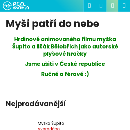
K
Přejít
Hledat
Náku
M
Přihlášen
na
o
obsah
Zpět
Zpět
košík
š
Myši patří do nebe
í
C
k
o
Hrdinové animovaného filmu myška
p
Šupito a lišák Bělobřich jako autorské
o
plyšové hračky
t
Jsme ušiti v České republice
ř
Ručně a férově :)
e
b
u
j
Nejprodávanější
e
t
e
Myška Šupito
n
Vyprodáno