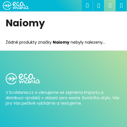
K
Přejít
Hledat
Náku
M
Přihlášen
na
o
obsah
Zpět
Zpět
košík
š
Naiomy
í
C
k
o
Žádné produkty značky
Naiomy
nebyly nalezeny...
p
o
t
Z
ř
á
e
p
b
a
u
V EcoMania.cz a věnujeme se zejména importu a
t
j
distribuci výrobků v oblasti zero waste životního stylu. Vše
í
e
pro Vás pečlivě vybíráme a testujeme.
t
e
n