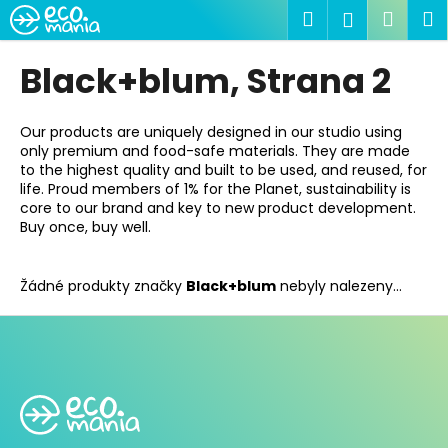
K
Přejít
Hledat
Náku
M
Přihlášen
na
o
obsah
Zpět
Zpět
košík
š
Black+blum
, Strana 2
í
C
k
o
Our products are uniquely designed in our studio using
only premium and food-safe materials. They are made
p
to the highest quality and built to be used, and reused, for
o
life. Proud members of 1% for the Planet, sustainability is
t
core to our brand and key to new product development.
Buy once, buy well.
ř
e
b
Žádné produkty značky
Black+blum
nebyly nalezeny...
u
j
Z
e
á
t
p
e
a
n