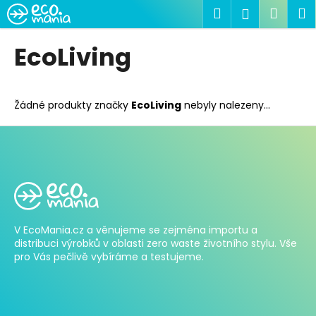
K
Přejít
Hledat
Náku
M
Přihlášen
na
o
obsah
Zpět
Zpět
košík
š
EcoLiving
í
C
k
o
Žádné produkty značky
EcoLiving
nebyly nalezeny...
p
o
t
Z
ř
á
e
p
b
a
u
V EcoMania.cz a věnujeme se zejména importu a
t
j
distribuci výrobků v oblasti zero waste životního stylu. Vše
í
e
pro Vás pečlivě vybíráme a testujeme.
t
e
n